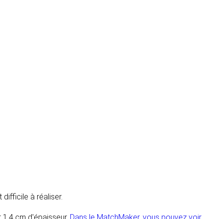
ifficile à réaliser.
 1,4 cm d'épaisseur.
Dans le MatchMaker, vous pouvez voir