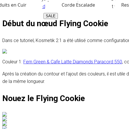
uits en Cuir
Corde Escalade
Res
combien de mètres de paracorde vous avez besoin
et vous po
SALE
Début du nœud Flying Cookie
Dans ce tutoriel, Kosmetik 2.1 a été utilisé comme configurati
Couleur 1:
Fern Green & Cafe Latte Diamonds Paracord 550
, c
Après la création du contour et l'ajout des couleurs, il est util
de la même longueur.
Nouez le Flying Cookie