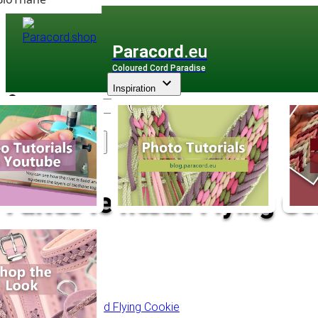
Paracord
.eu
Coloured Cord Paradise
Inspiration
Assortiment
Faites le nœud Flying Coo
Retour à l'aperçu
Table des matières
Début du nœud Flying Cookie