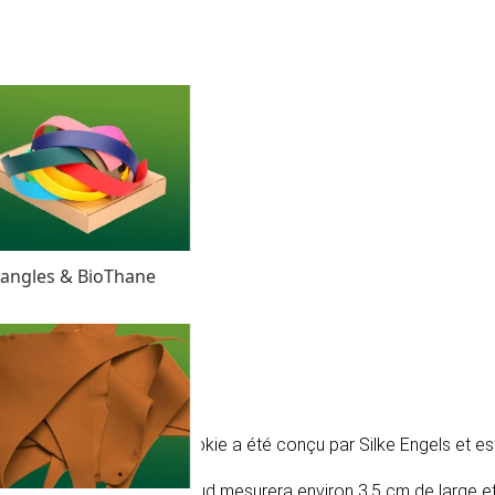
angles & BioThane
ing Cookie. Le Flying Cookie a été conçu par Silke Engels et est d
acord 550 Type III. Le nœud mesurera environ 3,5 cm de large et