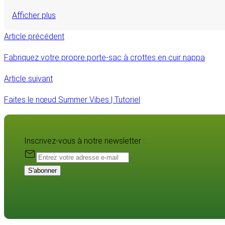
Afficher plus
Article précédent
Fabriquez votre propre porte-sac à crottes en cuir nappa
Article suivant
Faites le nœud Summer Vibes | Tutoriel
Inscrivez-vous à notre newsletter :
S'abonner